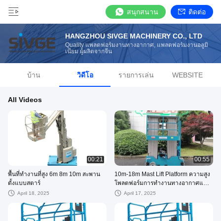
สนุกสนาน
ติดต่อ
HANGZHOU SIVGE MACHINERY CO., LTD
Quality แพลตฟอร์มงานทางอากาศ, แพลตฟอร์มงานอลูมิ
เนียม ผู้ผลิตจากจีน
บ้าน
วิดีโอ
รายการเล่น
WEBSITE
All Videos
00:21
00:55
พื้นที่ทํางานที่สูง 6m 8m 10m สะพาน
10m-18m Mast Lift Platform ความสูง
ตั้งแบบสตาร์
โพลตฟอร์มการทํางานทางอากาศแบบ
ไฮดรอลิก
April 18, 2025
April 17, 2025