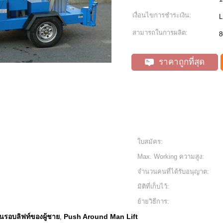
เงื่อนไขการชำระเงิน:
L
สามารถในการผลิต:
8
ราคาถูกที่สุด
ใบสมัคร:
Max. Working ความสูง:
จำนวนคนที่ได้รับอนุญาต:
มิติที่เก็บไว้:
ย้ายวิธีการ:
ันรอบลิฟท์ของผู้ชาย
Push Around Man Lift
,