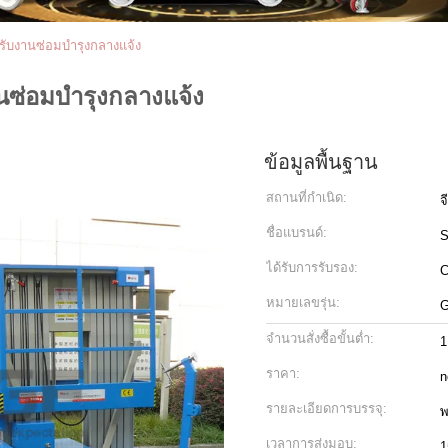
รับงานซ่อมบำรุงกลางแจ้ง
นซ่อมบำรุงกลางแจ้ง
ข้อมูลพื้นฐาน
สถานที่กำเนิด:
จ
ชื่อแบรนด์:
ได้รับการรับรอง:
C
หมายเลขรุ่น:
G
จำนวนสั่งซื้อขั้นต่ำ:
1
ราคา:
n
รายละเอียดการบรรจุ:
เวลาการส่งมอบ:
1