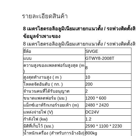
รายละเอียดสินค้า
8 เมตรไฮดรอลิอลูมิเนียมเสายกแนวตั้ง / รถพ่วงติดตั้
ข้อมูลจำเพาะของ
8 เมตรไฮดรอลิอลูมิเนียมเสายกแนวตั้ง / รถพ่วงติดตั้
ยี่ห้อ
SIVGE
แบบ
GTWY8-2008T
ความสูงของแพลตฟอร์มสูงสุด (m
8
)
สูงสุดทำงานสูง (
m
)
10
โหลดจัดอันดับ (
กก.
)
200
จำนวนคนที่ได้รับอนุญาต
2
ขนาดแพลตฟอร์ม (มม.)
1200 * 600
แม็กซ์เอาท์ริกเกอร์รอยเท้า (m)
2480 * 2420
แหล่งจ่ายไฟ (V)
DC24V
กำลังไฟ (kw)
1.2
มิติที่เก็บไว้ (มม.)
2590 * 1100 * 2230
น้ำหนักเครื่อง (สำหรับการอ้างอิง)
800kg