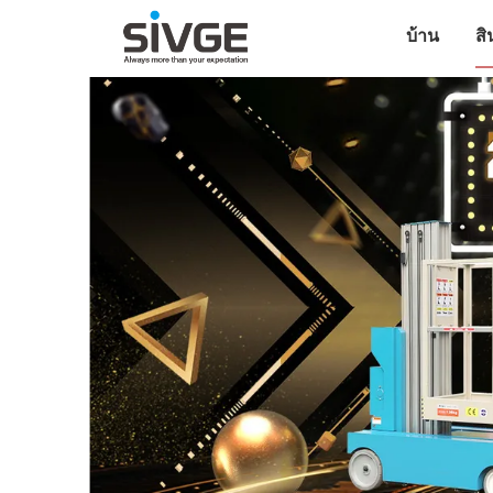
บ้าน
สิ