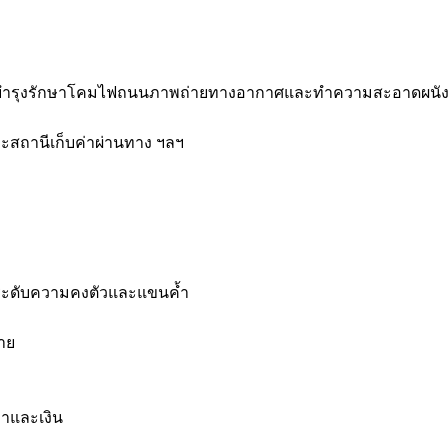
บำรุงรักษาโคมไฟถนนภาพถ่ายทางอากาศและทำความสะอาดผนัง
ละสถานีเก็บค่าผ่านทาง ฯลฯ
ระดับความคงตัวและแขนค้ำ
าย
าและเงิน