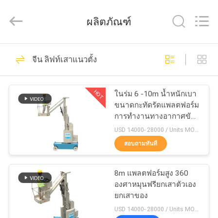
2026
HANGZHOU
SIVGE
ผลิตภัณฑ์
MACHINERY
CO.,
LTD.
All
Rights
54
บ้าน
Reserved.
จีน ลิฟท์เสาแนวตั้ง
แพลตฟอร์มงานทาง
สินค้า
อากาศ
HOT
ในร่ม 6 -10m น้ำหนักเบา
ขนาดกะทัดรัดแพลตฟอร์ม
การทำงานทางอากาศขับ
วิดีโอ
เคลื่อนด้วยตนเอง Boom
USD 14000- 28000 / Units MOQ:1 หน่วย
Lift
สอบถามทันที
32
เกี่ยว
แพลตฟอร์มงานอลูมิ
8m แพลตฟอร์มสูง 360
กับ
องศาหมุนฟรียกเสาตัวเอง
เนียม
ยกเสาของ
เรา
USD 14000- 28000 / Units MOQ:1 หน่วย