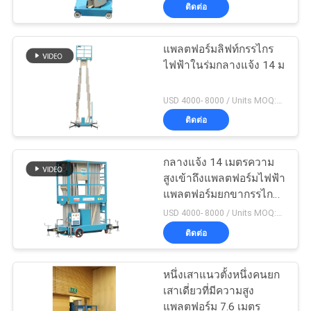
ติดต่อ
ทัวร์
แพลตฟอร์มลิฟท์กรรไกร
41
ไฟฟ้าในร่มกลางแจ้ง 14 ม
โรงงาน
แพลตฟอร์มงานยก
USD 4000- 8000 / Units MOQ:1 หน่วย
ระดับมือถือ
ควบคุม
ติดต่อ
คุณภาพ
กลางแจ้ง 14 เมตรความ
สูงเข้าถึงแพลตฟอร์มไฟฟ้า
แพลตฟอร์มยกขากรรไกร
ติดต่อ
25
สำหรับทำความสะอาด
USD 4000- 8000 / Units MOQ:1 หน่วย
หน้าต่าง
แพลตฟอร์มการ
ติดต่อ
เรา
ทำงานของกรรไกร
หนึ่งเสาแนวตั้งหนึ่งคนยก
ขอ
เสาเดี่ยวที่มีความสูง
แพลตฟอร์ม 7.6 เมตร