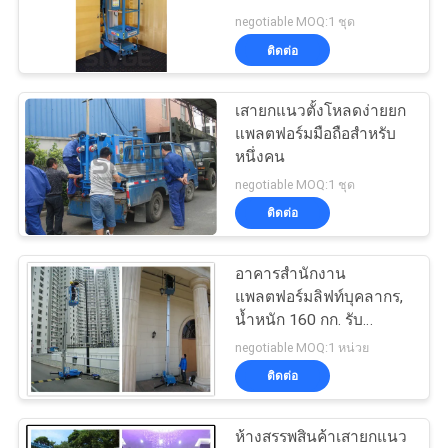
ใบ
negotiable MOQ:1 ชุด
ติดต่อ
เสนอ
41
ราคา
เสายกแนวตั้งโหลดง่ายยก
ลิฟท์เสาแนวตั้ง
แพลตฟอร์มมือถือสำหรับ
หนึ่งคน
แผนผัง
negotiable MOQ:1 ชุด
ติดต่อ
เว็บไซต์
อาคารสำนักงาน
15
แพลตฟอร์มลิฟท์บุคลากร,
PRIVACY
ลิฟท์ทางอากาศขับ
น้ำหนัก 160 กก. รับ
POLICY
คะแนนลิฟท์บันไดไฟฟ้า
negotiable MOQ:1 หน่วย
เคลื่อนด้วยตนเอง
ติดต่อ
ห้างสรรพสินค้าเสายกแนว