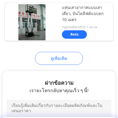
แท่นเสาอากาศแบบเสา
26
เดี่ยว, บันไดลิฟต์แบบยก
10 เมตร
บันไดลิฟท์ไฮโดรลิค
negotiable MOQ:1 หน่วย
ติดต่อ
ดูเพิ่มเติม
15
ลิฟท์กรรไกรทาง
ฝากข้อความ
อากาศ
เราจะโทรกลับหาคุณเร็ว ๆ นี้!