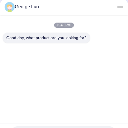
18
George Luo
เครื่องมือเลือกสั่งซื้อ
6:40 PM
สินค้าทางอากาศ
Good day, what product are you looking for?
หมวดหมู่ยอดนิยม
ทั้งหมด
แพลตฟอร์มงานทาง
แพลตฟอร์มงานอลูมิ
8
อากาศ
เนียม
ลิฟท์แบบติดตั้งบนรถ
แพลตฟอร์มงานยก
แพลตฟอร์มการ
ระดับมือถือ
ทำงานของกรรไกร
พ่วง
ลิฟท์ทางอากาศขับ
ลิฟท์เสาแนวตั้ง
เคลื่อนด้วยตนเอง
ลิฟท์ชายหนึ่งคน
เสายกเดี่ยว
10