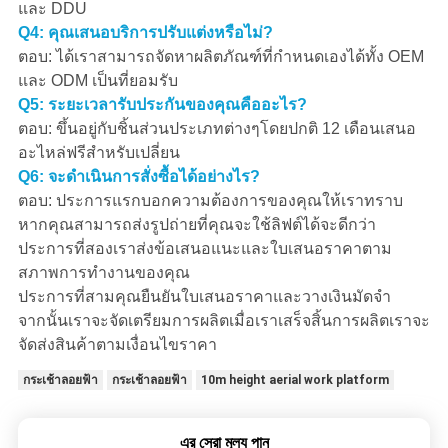
และ DDU
Q4: คุณเสนอบริการปรับแต่งหรือไม่?
ตอบ: ได้เราสามารถจัดหาผลิตภัณฑ์ที่กำหนดเองได้ทั้ง OEM
และ ODM เป็นที่ยอมรับ
Q5: ระยะเวลารับประกันของคุณคืออะไร?
ตอบ: ขึ้นอยู่กับชิ้นส่วนประเภทต่างๆโดยปกติ 12 เดือนเสนอ
อะไหล่ฟรีสำหรับเปลี่ยน
Q6: จะดำเนินการสั่งซื้อได้อย่างไร?
ตอบ: ประการแรกบอกความต้องการของคุณให้เราทราบ
หากคุณสามารถส่งรูปถ่ายที่คุณจะใช้ลิฟต์ได้จะดีกว่า
ประการที่สองเราส่งข้อเสนอแนะและใบเสนอราคาตาม
สภาพการทำงานของคุณ
ประการที่สามคุณยืนยันใบเสนอราคาและวางเงินมัดจำ
จากนั้นเราจะจัดเตรียมการผลิตเมื่อเราเสร็จสิ้นการผลิตเราจะ
จัดส่งสินค้าตามเงื่อนไขราคา
กระเช้าลอยฟ้า
กระเช้าลอยฟ้า
10m height aerial work platform
এর সেরা মূল্য পান