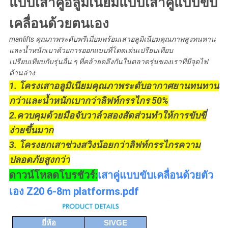
แบบเสาคู่อลูมิเนียมแบบเสาคู่แบบขับ
เคลื่อนด้วยตนเอง
manlifts คุณภาพระดับพรีเมี่ยมพร้อมเสาอลูมิเนียมคุณภาพสูงทนทาน
และน้ำหนักเบาด้วยการออกแบบที่โดดเด่นเปรียบเทียบ
เปรียบเทียบกับรุ่นอื่น ๆ ที่คล้ายคลึงกันในตลาดรุ่นของเราที่มีจุดไฟ
ด้านล่าง
1. โครงเสาอลูมิเนียมคุณภาพระดับอากาศยานทนทาน
กว่าและน้ำหนักเบากว่าลิฟท์กรรไกร 50%
2.
ควบคุมด้วยมือจับวาล์วสองสัดส่วนทำให้การขับขี่
ง่ายขึ้นมาก
3. โครงยกเสาช่วงสวิงน้อยกว่าลิฟท์กรรไกรความ
ปลอดภัยสูงกว่า
ดาวน์โหลดโบรชัวร์:
เสาคู่แบบขับเคลื่อนด้วยตัว
เอง Z20 6-8m platforms.pdf
ยี่ห้อ
SIVGE