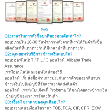
Q1: เวลาในการสั่งซื้อปกติของคุณคือเท่าไร?
ตอบ: ภายใน 10-30 วันทำการหลังจากที่เราได้รับคำสั่งซื้อ
ผลิตภัณฑ์ที่แตกต่างกันที่มีเวลานำที่แตกต่างกัน
Q2: คุณยอมรับวิธีการชำระเงินแบบใด?
ตอบ: ออฟไลน์: T / T, L / C;ออนไลน์: Alibaba Trade
Assurance
เรามีออนไลน์และออฟไลน์สองวิธี
ออนไลน์: เริ่มสั่งซื้อผ่านการประกันการค้าของอาลีบาบา
ชำระเงินไปยังบัญชีที่จัดสรรเราจัดส่งสินค้า
ออฟไลน์: เราส่งใบแจ้งหนี้ Proforma ให้คุณโดยตรงชำระเงิน
เข้าบัญชีของเราเราจัดส่งสินค้า
Q3: เงื่อนไขราคาของคุณคืออะไร?
ตอบ: เราเสนอเงื่อนไขราคา FOB, FCA, CIF, CFR, EXW