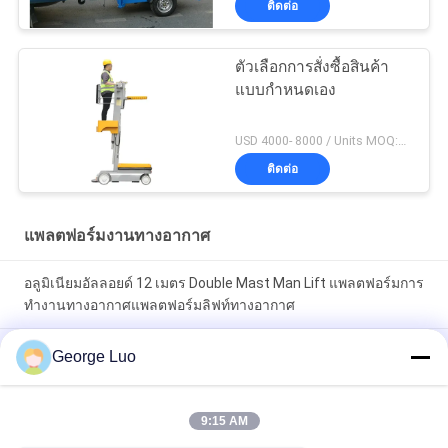
ติดต่อ
ตัวเลือกการสั่งซื้อสินค้า
แบบกำหนดเอง
USD 4000- 8000 / Units MOQ:1 ชุด
ติดต่อ
แพลตฟอร์มงานทางอากาศ
อลูมิเนียมอัลลอยด์ 12 เมตร Double Mast Man Lift แพลตฟอร์มการ
ทำงานทางอากาศแพลตฟอร์มลิฟท์ทางอากาศ
สินค้าดีที่สุด สายไฟฟ้าที่ขับเคลื่อนตัวเอง สายยกกระดานกระดาน
George Luo
กระดานกระดานกระดานกระดานกระดาน 16 เมตร 16 M
8 เมตร อลูมิเนียม ยกเสาตั้ง ยกคน ยกเสาเดียว ยกเสาตั้ง ยกเสาทํา
9:15 AM
งานในอากาศ