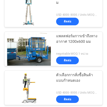
ม
USD 4000- 8000 / Units MOQ:1 หน่วย
ติดต่อ
แพลตฟอร์มการเข้าถึงทาง
อากาศ 1200x600 มม
negotiable MOQ:1 หน่วย
ติดต่อ
ตัวเลือกการสั่งซื้อสินค้า
แบบกำหนดเอง
USD 4000- 8000 / Units MOQ:1 ชุด
ติดต่อ