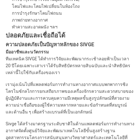
โคมไฟและโคมไฟเปลี่ยนในห้องโถง
การบำรุงรักษาโคมไฟถนน
ภาพถ่ายทางอากาศ
ทำความสะอาดผนัง ฯลฯ
ปลอดภัยและเชื่อถือได้
ความปลอดภัยเป็นปัญหาหลักของ SIVGE
มืออาชีพและนวัตกรรม
ทีมเทคนิค SIVGE ได้ทำการวิจัยและพัฒนากระเช้าลอยฟ้าเป็นเวลา
20 ปีโดยเฉพาะเสาเราได้รับสิทธิบัตรหลายสิบฉบับและนำสิทธิบัตร
เหล่านี้ไปใช้กับเครื่องของเรา
เรามุ่งเน้นไปที่แพลตฟอร์มการทำงานทางอากาศแบบพกพาการซิง
โครไนซ์กลไกการยกเสถียรภาพของเครื่องจักรความสะดวกสบายของ
ผู้ปฏิบัติงานและการควบคุมความมีเหตุผลขั้นสูงรูปลักษณ์ที่สวยงาม
ความน่าเชื่อถือของผู้ใช้ความหลากหลายและข้อกำหนดที่สมบูรณ์
และด้านอื่น ๆ เพื่อสร้างแบรนด์ที่เป็นเอกลักษณ์
Sivge ได้สร้างมาตรฐานระดับชาติในด้านแพลตฟอร์มการทำงานทาง
อากาศจัดตั้งศูนย์วิจัยและพัฒนาเทคโนโลยีขั้นสูงสร้างฐาน
อุตสาหกรรมโครงการสนับสนุนทางวิทยาศาสตร์และเทคโนโลยีที่