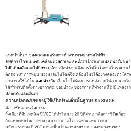
แนะนำสั้น ๆ ของแพลตฟอร์มการทำงานทางอากาศไฟฟ้า 
ลิฟท์กรรไกรแบบขับเคลื่อนด้วยตัวเอง
 ลิฟท์กรรไกรแบบแพลตฟอร์มขนาดเล็
ไม่มีเสียงดังและไม่มีการปล่อย 
เมื่อทำงานจึงควรใช้ในโอกาสในร่มเช่น
ติดตั้ง 90
° 
การหมุน 
พวงมาลัยในไซต์จึงเคลื่อนไหวได้อย่างคล่องตัวโครง
สามารถใช้ได้ใน 
แตกต่างกัน 
เงื่อนไขไม่ต้องการแหล่งจ่ายไฟภายนอกไม่
ใช้สำหรับติดตั้งทางอากาศ
& ซ่อมบำรุง 
ของสถานที่ทำงานที่ไม่มีแหล่งจ่า
ปลอดภัยและมั่นคง
ความปลอดภัยของผู้ใช้เป็นประเด็นพื้นฐานของ SIVGE
มืออาชีพและนวัตกรรม
สิ่งเดียวที่ทีมเทคนิค SIVGE ได้ทำในช่วง 20 ปีที่ผ่านมาคือการวิจัยเกี่ยว
กับแพลตฟอร์มการทำงานทางอากาศโดยเฉพาะแท่นวางเสา
นวัตกรรมของ SIVGE แต่ละชิ้นเป็นความพยายามของพนักงานของ