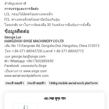
สำคัญแห่งชาติ
การบรรจุและการจัดส่ง
LCL: กล่องไม้อัดพร้อมพาเลทเหล็ก
FCL: พาเลทเหล็กพร้อมฝาปิดป้องกันฝุ่น
โดยปกติเวลาในการจัดส่งคือ 30 วันหลังจากยืนยันการสั่งซื้อ
ข้อมูลติดต่อ
George Luo
HANGZHOU SIVGE MACHINERY CO LTD
เพิ่ม: No.15 Kangxian Rd, Gongshu Dist, Hangzhou, China 310015
โทร: + 86-571-88043728 |แฟกซ์: + 86-571-88043715
เมล: george.luo@sivge.com
M / Whatsapp: +8617602885690
Facebook: แพลตฟอร์ม Sivge
เป็นทางการ: www.sivge.com
www.aerial-workplatform.com
กระเช้าลอยฟ้า
กระเช้าลอยฟ้า
160kg mobile aerial work platform
এর সেরা মূল্য পান