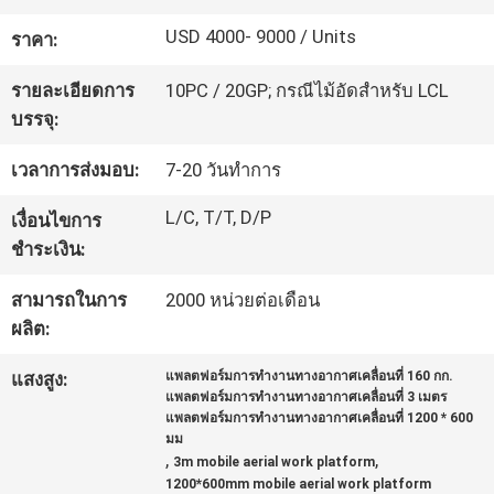
USD 4000- 9000 / Units
ราคา:
ทัวร์
รายละเอียดการ
10PC / 20GP; กรณีไม้อัดสำหรับ LCL
โรงงาน
บรรจุ:
เวลาการส่งมอบ:
7-20 วันทำการ
ควบคุม
L/C, T/T, D/P
เงื่อนไขการ
คุณภาพ
ชำระเงิน:
สามารถในการ
2000 หน่วยต่อเดือน
ติดต่อ
ผลิต:
เรา
แสงสูง:
แพลตฟอร์มการทำงานทางอากาศเคลื่อนที่ 160 กก.
แพลตฟอร์มการทำงานทางอากาศเคลื่อนที่ 3 เมตร
แพลตฟอร์มการทำงานทางอากาศเคลื่อนที่ 1200 * 600
มม
,
,
ขอ
3m mobile aerial work platform
1200*600mm mobile aerial work platform