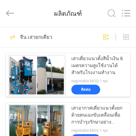
2026
HANGZHOU
SIVGE
ผลิตภัณฑ์
MACHINERY
CO.,
LTD.
All
Rights
54
บ้าน
Reserved.
จีน เสายกเดี่ยว
แพลตฟอร์มงานทาง
สินค้า
อากาศ
เสาเดี่ยวแนวตั้งสีน้ำเงิน 8
เมตรความสูงใช้งานได้
สำหรับโรงงานทำงาน
วิดีโอ
negotiable MOQ:1 ชุด
ติดต่อ
32
เกี่ยว
แพลตฟอร์มงานอลูมิ
เสาอากาศเดี่ยวแนวตั้งยก
กับ
ด้วยตนเองขับเคลื่อนเพื่อ
เนียม
การบำรุงรักษาอย่าง
เรา
รวดเร็ว
negotiable MOQ:1 ชุด