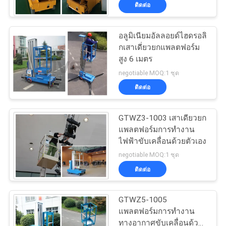
ติดต่อ
ทัวร์
อลูมิเนียมอัลลอยด์ไฮดรอลิ
41
กเสาเดี่ยวยกแพลตฟอร์ม
โรงงาน
แพลตฟอร์มงานยก
สูง 6 เมตร
negotiable MOQ:1 ชุด
ระดับมือถือ
ควบคุม
ติดต่อ
คุณภาพ
GTWZ3-1003 เสาเดียวยก
แพลตฟอร์มการทำงาน
ไฟฟ้าขับเคลื่อนด้วยตัวเอง
ติดต่อ
25
negotiable MOQ:1 ชุด
แพลตฟอร์มการ
ติดต่อ
เรา
ทำงานของกรรไกร
GTWZ5-1005
ขอ
แพลตฟอร์มการทำงาน
ทางอากาศขับเคลื่อนด้วย