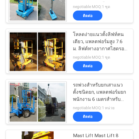
ใบ
ตนเองในแนวตั้งสำหรับ
negotiable MOQ:1 ชุด
คลังสินค้า
ติดต่อ
เสนอ
41
ราคา
โหลดง่ายแนวตั้งลิฟท์คน
ลิฟท์เสาแนวตั้ง
เดียว, แพลตฟอร์มสูง 7.6
ม. ลิฟต์ทางอากาศไฮดรอ
ลิก
แผนผัง
negotiable MOQ:1 ชุด
ติดต่อ
เว็บไซต์
รถพ่วงสำหรับยกเสาแนว
15
ตั้งชนิดยก, แพลตฟอร์มยก
PRIVACY
ลิฟท์ทางอากาศขับ
พนักงาน 6 เมตรสำหรับ
POLICY
การทำงานกลางแจ้ง
negotiable MOQ:1 หน่วย
เคลื่อนด้วยตนเอง
ติดต่อ
Mast Lift Mast Lift 8