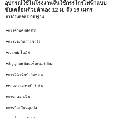
อุปกรณ์ใช้ในโรงงานจีนใช้กรรไกรไฟฟ้าแบบ
ขับเคลื่อนด้วยตัวเอง 12 ม. ถึง 16 เมตร
การกำหนดค่ามาตรฐาน
●การควบคุมสัดส่วน
●การป้องกันการชาร์จ
●เบรกอัตโนมัติ
●สัญญาณเตือนเซ็นเซอร์เอียง
●การวินิจฉัยข้อผิดพลาด
●หยุดความกระตือรือร้น
●การลดฉุกเฉิน
●การป้องกันหลุมบ่อ