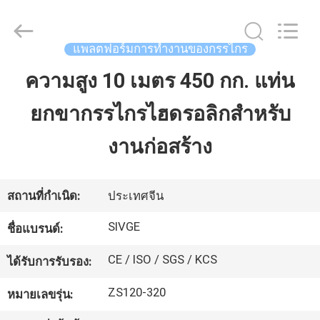
2026
HANGZHOU
SIVGE
MACHINERY
CO.,
แพลตฟอร์มการทำงานของกรรไกร
LTD.
All
Rights
ความสูง 10 เมตร 450 กก. แท่น
บ้าน
Reserved.
ยกขากรรไกรไฮดรอลิกสำหรับ
สินค้า
งานก่อสร้าง
วิดีโอ
สถานที่กำเนิด:
ประเทศจีน
SIVGE
ชื่อแบรนด์:
เกี่ยว
CE / ISO / SGS / KCS
ได้รับการรับรอง:
กับ
ZS120-320
หมายเลขรุ่น:
เรา