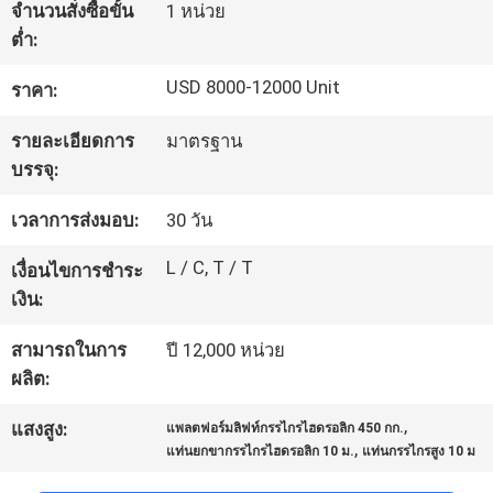
จำนวนสั่งซื้อขั้น
1 หน่วย
ต่ำ:
ทัวร์
USD 8000-12000 Unit
ราคา:
โรงงาน
รายละเอียดการ
มาตรฐาน
บรรจุ:
ควบคุม
เวลาการส่งมอบ:
30 วัน
คุณภาพ
L / C, T / T
เงื่อนไขการชำระ
เงิน:
ติดต่อ
สามารถในการ
ปี 12,000 หน่วย
เรา
ผลิต:
,
แสงสูง:
แพลตฟอร์มลิฟท์กรรไกรไฮดรอลิก 450 กก.
,
แท่นยกขากรรไกรไฮดรอลิก 10 ม.
แท่นกรรไกรสูง 10 ม
ขอ