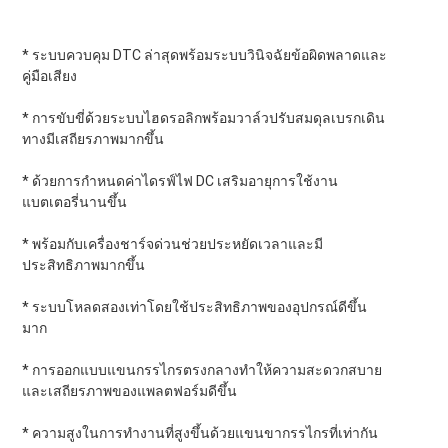
* ระบบควบคุม DTC ล่าสุดพร้อมระบบวินิจฉัยข้อผิดพลาดและ
คู่มือเสียง
* การขับขี่ด้วยระบบไฮดรอลิกพร้อมวาล์วปรับสมดุลเบรกเดิน
ทางมีเสถียรภาพมากขึ้น
* ด้วยการกำหนดค่าไดรฟ์ไฟ DC เสริมอายุการใช้งาน
แบตเตอรี่นานขึ้น
* พร้อมกับเครื่องชาร์จด่วนช่วยประหยัดเวลาและมี
ประสิทธิภาพมากขึ้น
* ระบบโหลดสองเท่าโดยใช้ประสิทธิภาพของอุปกรณ์ดีขึ้น
มาก
* การออกแบบแขนกรรไกรตรงกลางทำให้ความสะดวกสบาย
และเสถียรภาพของแพลตฟอร์มดีขึ้น
* ความสูงในการทำงานที่สูงขึ้นด้วยแขนขากรรไกรที่เท่ากัน