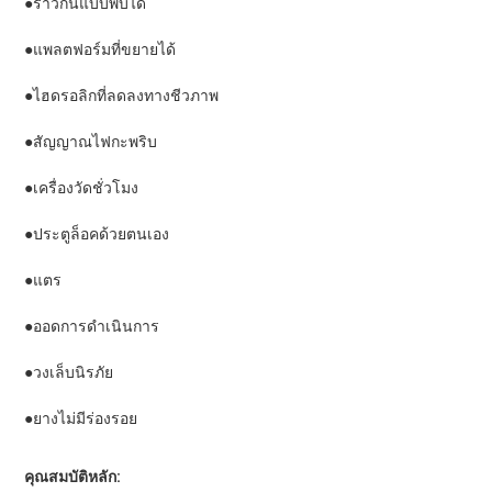
●ราวกั้นแบบพับได้
●แพลตฟอร์มที่ขยายได้
●ไฮดรอลิกที่ลดลงทางชีวภาพ
●สัญญาณไฟกะพริบ
●เครื่องวัดชั่วโมง
●ประตูล็อคด้วยตนเอง
●แตร
●ออดการดำเนินการ
●วงเล็บนิรภัย
●ยางไม่มีร่องรอย
คุณสมบัติหลัก: