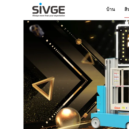
บ้าน
สิ