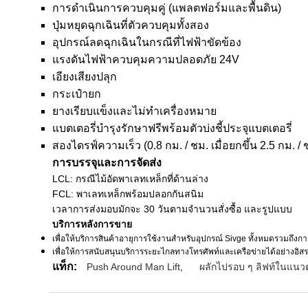
การดำเนินการควบคุมคู่ (แพลตฟอร์มและพื้นดิน)
ปุ่มหยุดฉุกเฉินที่ตัวควบคุมทั้งสอง
อุปกรณ์ลดฉุกเฉินในกรณีที่ไฟฟ้าขัดข้อง
แรงดันไฟฟ้าควบคุมความปลอดภัย 24V
เอียงเสียงปลุก
กระเป๋ายก
ยางเรียบแข็งและไม่ทำเครื่องหมาย
แบตเตอรี่บำรุงรักษาฟรีพร้อมตัวบ่งชี้ประจุแบตเตอรี่
สองไดรฟ์ความเร็ว (0.8 กม. / ชม. เมื่อยกขึ้น 2.5 กม. / ช
การบรรจุและการจัดส่ง
LCL: กรณีไม้อัดพาเลทเหล็กที่ด้านล่าง
FCL: พาเลทเหล็กพร้อมปลอกกันสนิม
เวลาการส่งมอบมักจะ 30 วันตามจำนวนสั่งซื้อ
และรูปแบบ
บริการหลังการขาย
เพื่อให้บริการสินค้าอายุการใช้งานสำหรับอุปกรณ์ Sivge ทั้งหมดรวมถึงกา
เพื่อให้การสนับสนุนบริการระยะไกลทางโทรศัพท์และเครือข่ายได้อย่างอิส
แท็ก:
Push Around Man Lift
,
ผลักไปรอบ ๆ ลิฟท์ในแนวตั