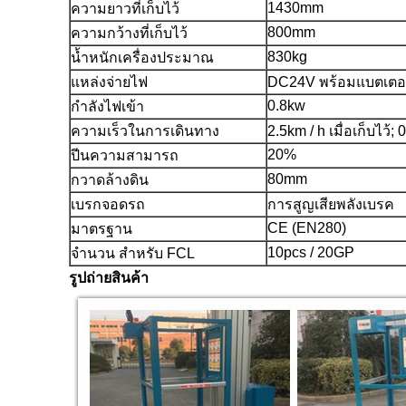
1430mm
ความยาวที่เก็บไว้
800mm
ความกว้างที่เก็บไว้
830kg
น้ำหนักเครื่องประมาณ
แหล่งจ่ายไฟ
DC24V พร้อมแบตเตอรี
0.8kw
กำลังไฟเข้า
ความเร็วในการเดินทาง
2.5km / h เมื่อเก็บไว้; 
20%
ปีนความสามารถ
80mm
กวาดล้างดิน
เบรกจอดรถ
การสูญเสียพลังเบรค
CE (EN280)
มาตรฐาน
10pcs / 20GP
จำนวน สำหรับ FCL
รูปถ่ายสินค้า