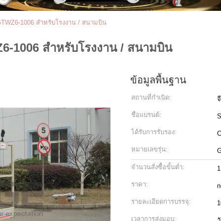
 GTWZ6-1006 สำหรับโรงงาน / สนามบิน
6-1006 สำหรับโรงงาน / สนามบิน
ข้อมูลพื้นฐาน
สถานที่กำเนิด:
จ
ชื่อแบรนด์:
ได้รับการรับรอง:
C
หมายเลขรุ่น:
G
จำนวนสั่งซื้อขั้นต่ำ:
1
ราคา:
n
รายละเอียดการบรรจุ:
เวลาการส่งมอบ:
ว