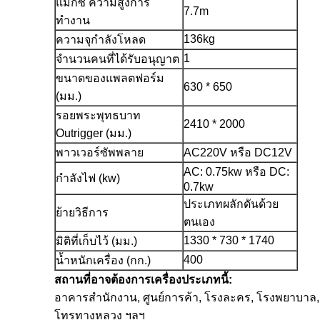
แม็กซ์ ความสูงการ
7.7m
ทำงาน
136kg
ความจุกำลังโหลด
1
จำนวนคนที่ได้รับอนุญาต
ขนาดของแพลตฟอร์ม
630 * 650
(มม.)
รอยพระพุทธบาท
2410 * 2000
Outrigger (มม.)
พาวเวอร์ซัพพลาย
AC220V หรือ DC12V
AC: 0.75kw หรือ DC:
กำลังไฟ (kw)
0.7kw
ประเภทผลักดันด้วย
ย้ายวิธีการ
ตนเอง
1330 * 730 * 1740
มิติที่เก็บไว้ (มม.)
400
น้ำหนักเครื่อง (กก.)
สถานที่อาจต้องการเครื่องประเภทนี้:
อาคารสำนักงาน, ศูนย์การค้า, โรงละคร, โรงพยาบาล, โก
โทรทางหลวง ฯลฯ