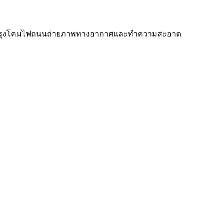
อมบำรุงโคมไฟถนนถ่ายภาพทางอากาศและทำความสะอาด