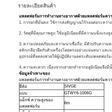
รายละเอียดสินค้า
แพลตฟอร์มการทำงานทางอากาศด้วยแพลตฟอร์มความส
1. การยกที่มั่นคง: ใช้การส่งสัญญาณไร้รอยต่อระหว่
2. วัสดุที่มีคุณภาพสูง: ใช้อลูมิเนียมที่มีความแข็งแรงสู
3. ความปลอดภัยและความน่าเชื่อถือ: มีตัวปรับความค
สลักเกลียวยึดกับตัวเครื่องโดยตรงอย่างแน่นหนา
และแข
อุปกรณ์ที่ลดลงช่วยให้ผู้ปฏิบัติงานลดระดับแพลตฟอร์มล
4. ความสะดวก: เนื่องจากเสายกทำจากอลูมิเนียมจึงมี
ข้อมูลจำเพาะของ
แพลตฟอร์มการทำงานทางอากาศด้วยแพลตฟอร์มความส
SIVGE
ยี่ห้อ
GTWY6-1006G
แบบ
แม็กซ์ ความสูงของ
6m
แพลตฟอร์ม