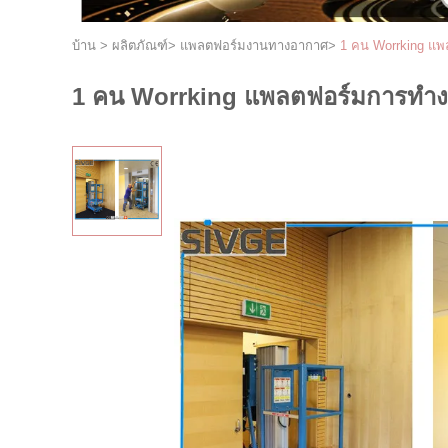
บ้าน
>
ผลิตภัณฑ์
>
แพลตฟอร์มงานทางอากาศ
>
1 คน Worrking แพ
1 คน Worrking แพลตฟอร์มการทำงา