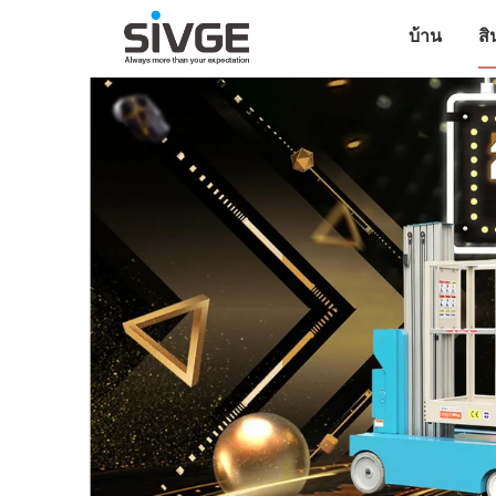
บ้าน
สิ