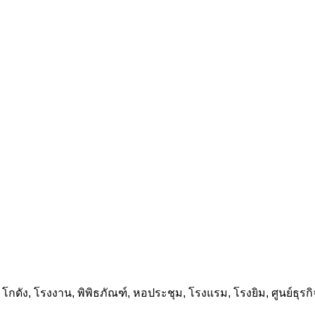
ดัง, โรงงาน, พิพิธภัณฑ์, หอประชุม, โรงแรม, โรงยิม, ศูนย์ธุรก